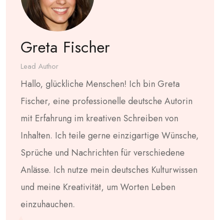
Greta Fischer
Lead Author
Hallo, glückliche Menschen! Ich bin Greta
Fischer, eine professionelle deutsche Autorin
mit Erfahrung im kreativen Schreiben von
Inhalten. Ich teile gerne einzigartige Wünsche,
Sprüche und Nachrichten für verschiedene
Anlässe. Ich nutze mein deutsches Kulturwissen
und meine Kreativität, um Worten Leben
einzuhauchen.