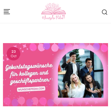
Skip
to
content
23
Oct