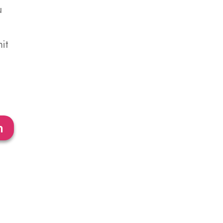
u
it
n