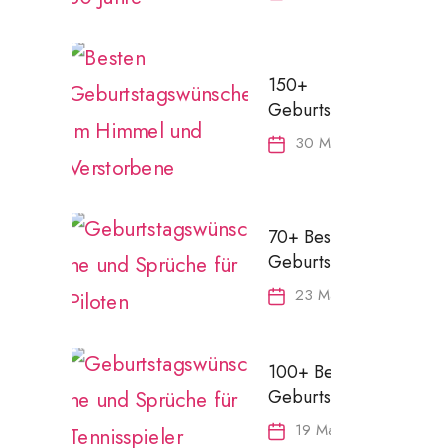
Glückwünsche zum
80. Geburtstag
150+
Geburtstagswünsche
im Himmel:
30 May 2024
Verstorbene
liebevoll ehren
70+ Besten
Geburtstagswünsche
für Piloten |
23 March 2024
Einzigartige
Geburtstagskarte &
Geschenkideen
100+ Besten
Geburtstagswünsche
und Sprüche für
19 March 2024
Tennisspieler