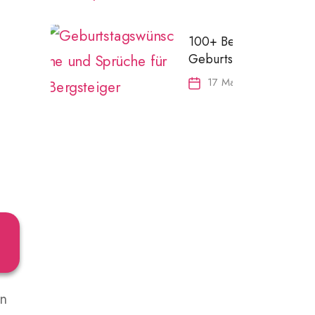
100+ Besten
Geburtstagswünsche
und Sprüche für
17 March 2024
Bergsteiger
en