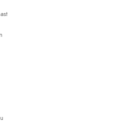
ast
n
Du